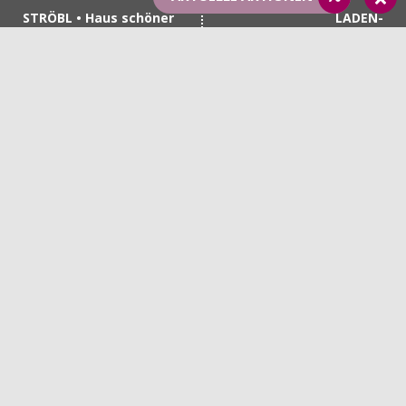
STRÖBL • Haus schöner
LADEN-
Dinge
ÖFFNUNGSZEITEN
Haupstraße 1
Montag, Dienstag,
92339 Beilngries
Donnerstag & Freitag
+49 8461 7402
9.00 - 12.30 Uhr & 14.00 -
+49 151 55872898
18.00 Uhr
info@haus-schoener-
Samstag
dinge.de
9.00 - 13.00 Uhr
SHOP-INFORMATIONEN
AGB
Versandkosten
Rückgabe
Widerrufsbelehrung
WEITERE LINKS
Kontakt
Anfahrt
Öffnungszeiten