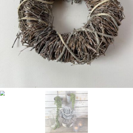
T
E
N