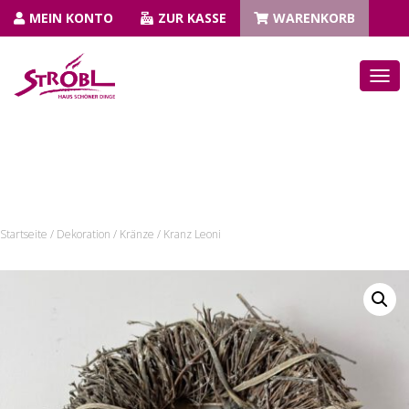
MEIN KONTO
ZUR KASSE
WARENKORB
N
A
V
I
G
A
T
I
Startseite
/
Dekoration
/
Kränze
/ Kranz Leoni
O
N
U
M
S
C
H
A
L