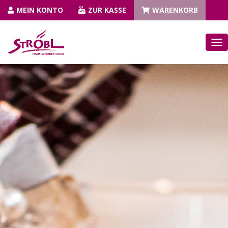
MEIN KONTO
ZUR KASSE
WARENKORB
N
A
V
I
G
A
T
I
O
N
U
M
S
C
H
A
L