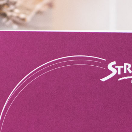
T
E
N