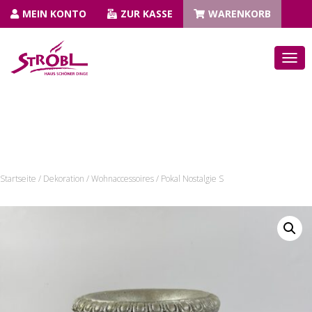
MEIN KONTO
ZUR KASSE
WARENKORB
N
A
V
I
G
A
T
I
Startseite
/
Dekoration
/
Wohnaccessoires
/ Pokal Nostalgie S
O
N
U
M
S
C
H
A
L