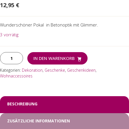
12,95
€
Wunderschöner Pokal in Betonoptik mit Glimmer.
3 vorrätig
Pokal
IN DEN WARENKORB
Nostalgie
S
Kategorien:
Dekoration
,
Geschenke
,
Geschenkideen
,
Menge
Wohnaccessoires
BESCHREIBUNG
ZUSÄTZLICHE INFORMATIONEN