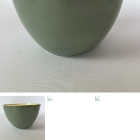
T
E
N