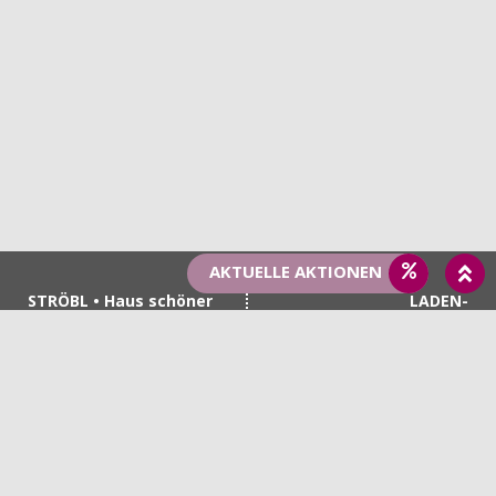
AKTUELLE AKTIONEN
STRÖBL • Haus schöner
LADEN-
Dinge
ÖFFNUNGSZEITEN
Haupstraße 1
Montag, Dienstag,
92339 Beilngries
Donnerstag & Freitag
+49 8461 7402
9.00 - 12.30 Uhr & 14.00 -
+49 151 55872898
18.00 Uhr
info@haus-schoener-
Samstag
dinge.de
9.00 - 13.00 Uhr