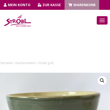
MEIN KONTO
ZUR KASSE
WARENKORB
N
A
V
I
G
A
T
I
Startseite
/
Geschenkideen
/ Schale groß
O
N
U
M
S
C
H
A
L