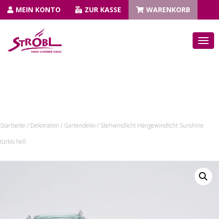
MEIN KONTO
ZUR KASSE
WARENKORB
N
A
V
I
G
A
T
I
Startseite
/
Dekoration
/
Gartendeko
/ Stehwindlicht Hängewindlicht Sunshine
O
N
türkis hell
U
M
S
C
H
A
L