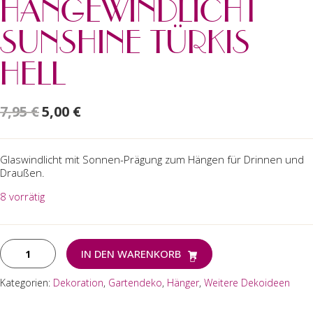
HÄNGEWINDLICHT
SUNSHINE TÜRKIS
HELL
7,95
€
5,00
€
Glaswindlicht mit Sonnen-Prägung zum Hängen für Drinnen und
Draußen.
8 vorrätig
Stehwindlicht
IN DEN WARENKORB
Hängewindlicht
Sunshine
Kategorien:
Dekoration
,
Gartendeko
,
Hänger
,
Weitere Dekoideen
türkis
hell