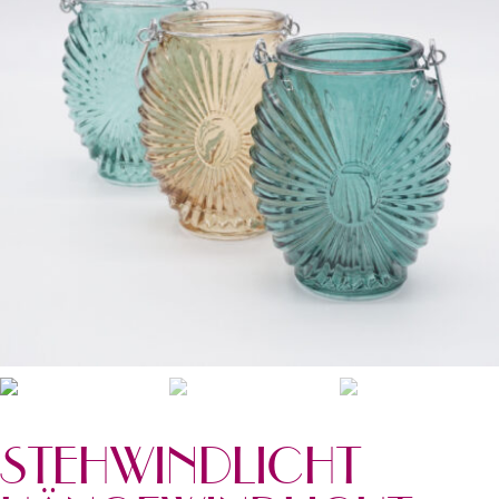
T
E
N
STEHWINDLICHT