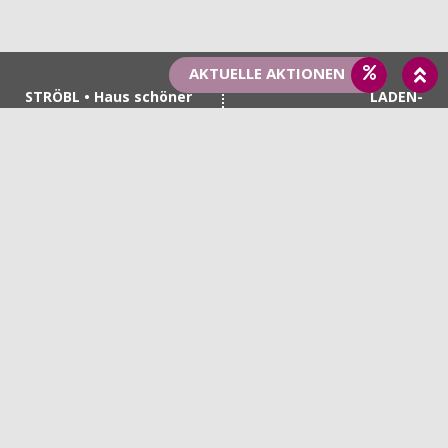
AKTUELLE AKTIONEN
STRÖBL • Haus schöner
LADEN-
Dinge
ÖFFNUNGSZEITEN
Haupstraße 1
Montag, Dienstag,
92339 Beilngries
Donnerstag & Freitag
+49 8461 7402
9.00 - 12.30 Uhr & 14.00 -
+49 151 55872898
18.00 Uhr
info@haus-schoener-
Samstag
dinge.de
9.00 - 13.00 Uhr
SHOP-INFORMATIONEN
AGB
Versandkosten
Rückgabe
Widerrufsbelehrung
WEITERE LINKS